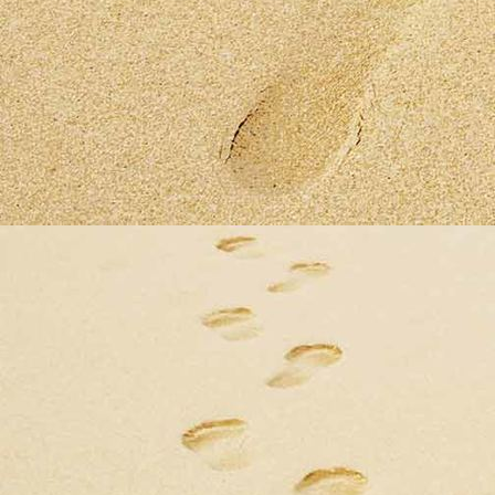
93841193_3010141512378551_2377506230764568576_o