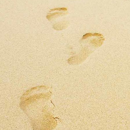
dadi_oil_5oz_ingredient